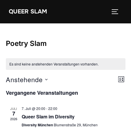
Zum
QUEER SLAM
Inhalt
SEITEN
springen
Poetry Slam
Es sind keine anstehenden Veranstaltungen vorhanden.
Anstehende
V
A
LIST
e
D
n
Vergangene Veranstaltungen
a
r
s
t
a
7. Juli @ 20:00
-
22:00
JULI
u
7
i
Queer Slam im Diversity
n
2026
m
Diversity München
Blumenstraße 29, München
s
c
w