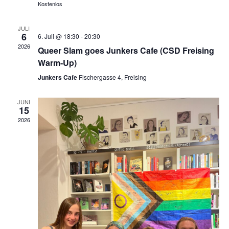
Kostenlos
t
ä
h
h
a
JULI
6
6. Juli @ 18:30
-
20:30
t
l
l
2026
Queer Slam goes Junkers Cafe (CSD Freising
e
e
t
Warm-Up)
n
u
Junkers Cafe
Fischergasse 4, Freising
n
.
n
-
JUNI
15
g
2026
N
A
n
a
s
v
i
i
c
g
h