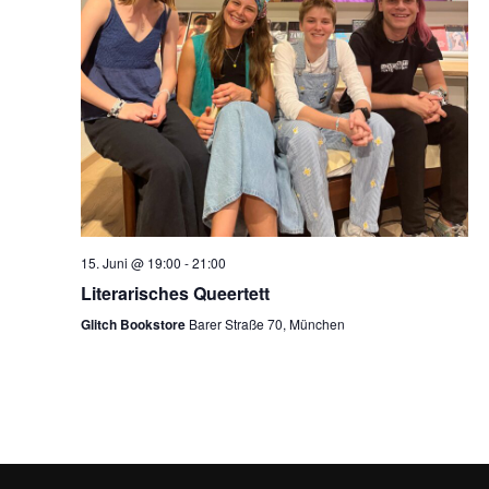
t
a
e
t
n
i
-
o
N
a
n
v
i
15. Juni @ 19:00
-
21:00
g
Literarisches Queertett
a
Glitch Bookstore
Barer Straße 70, München
t
i
o
n