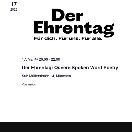
t
a
o
17
b
e
2026
e
t
n
n
i
-
o
N
a
n
v
17. Mai @ 20:00
-
22:00
Der Ehrentag: Queere Spoken Word Poetry
i
Sub
Müllerstraße 14, München
g
Kostenlos
a
t
i
o
n