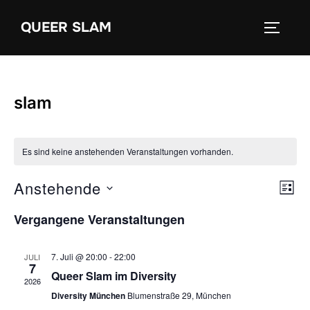
Zum
QUEER SLAM
Inhalt
SEITEN
springen
slam
Es sind keine anstehenden Veranstaltungen vorhanden.
Anstehende
V
A
LIST
e
D
n
Vergangene Veranstaltungen
a
r
s
t
a
7. Juli @ 20:00
-
22:00
JULI
u
7
i
Queer Slam im Diversity
n
2026
m
Diversity München
Blumenstraße 29, München
s
c
w