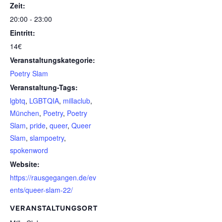
Zeit:
20:00 - 23:00
Eintritt:
14€
Veranstaltungskategorie:
Poetry Slam
Veranstaltung-Tags:
lgbtq
,
LGBTQIA
,
millaclub
,
München
,
Poetry
,
Poetry
Slam
,
pride
,
queer
,
Queer
Slam
,
slampoetry
,
spokenword
Website:
https://rausgegangen.de/ev
ents/queer-slam-22/
VERANSTALTUNGSORT