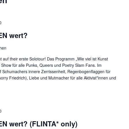
0
EN wert?
chen
auf their erste Solotour! Das Programm „Wie viel ist Kunst
 Show für alle Punks, Queers und Poetry Slam Fans. Im
f Schumachers innere Zerrissenheit, Regenbogenflaggen für
orry Friedrich), Liebe und Mutmacher für alle Aktivist*innen und
HEN WERT?"
0
EN wert? (FLINTA* only)