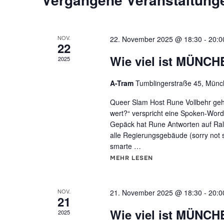
w
ä
h
NOV.
22. November 2025 @ 18:30
-
20:0
22
l
Wie viel ist MÜNCH
2025
e
n
A-Tram
Tumblingerstraße 45, Mün
.
Queer Slam Host Rune Vollbehr geht 
wert?“ verspricht eine Spoken-Word
Gepäck hat Rune Antworten auf Ral
alle Regierungsgebäude (sorry not s
smarte …
MEHR
ÜBER "WIE VIEL IST MÜNC
LESEN
NOV.
21. November 2025 @ 18:30
-
20:0
21
Wie viel ist MÜNCH
2025