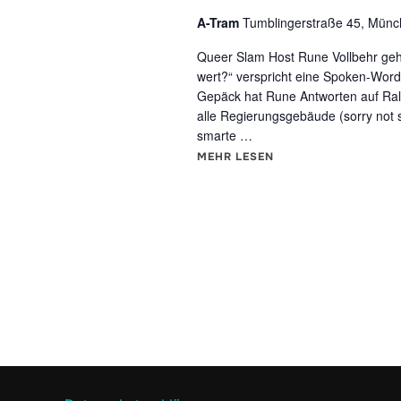
A-Tram
Tumblingerstraße 45, Mün
Queer Slam Host Rune Vollbehr geht 
wert?“ verspricht eine Spoken-Word
Gepäck hat Rune Antworten auf Ral
alle Regierungsgebäude (sorry not s
smarte …
MEHR
ÜBER "WIE VIEL IST MÜNCH
LESEN