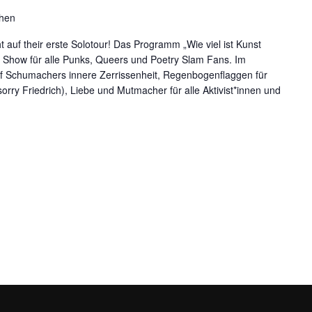
chen
auf their erste Solotour! Das Programm „Wie viel ist Kunst
 Show für alle Punks, Queers und Poetry Slam Fans. Im
f Schumachers innere Zerrissenheit, Regenbogenflaggen für
orry Friedrich), Liebe und Mutmacher für alle Aktivist*innen und
EN WERT? (FLINTA* ONLY)"