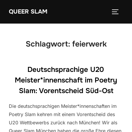
Zum
QUEER SLAM
Inhalt
SEITEN
springen
Schlagwort:
feierwerk
Deutschsprachige U20
Meister*innenschaft im Poetry
Slam: Vorentscheid Süd-Ost
Die deutschsprachigen Meister*innenschaften im
Poetry Slam kehren mit einem Vorentscheid des
U20 Wettbewerbs zurück nach München! Wir als
Queer Slam München haben die große Ehre diesen