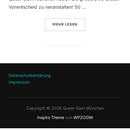
Vorentscheid zu veranstalten! 50 …
ÜBER „DEUTSCHSPRACHIGE U20 
MEHR
LESEN
Datenschutzerklärung
Impressum
Copyright © 2026 Queer Slam München
Inspiro Theme
von
WPZOOM