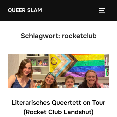
Zum
QUEER SLAM
Inhalt
SEITEN
springen
Schlagwort:
rocketclub
Literarisches Queertett on Tour
(Rocket Club Landshut)