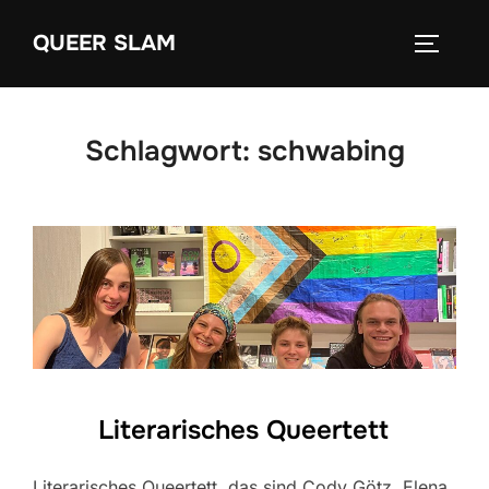
Zum
QUEER SLAM
Inhalt
SEITEN
springen
Schlagwort:
schwabing
Literarisches Queertett
Literarisches Queertett, das sind Cody Götz, Elena