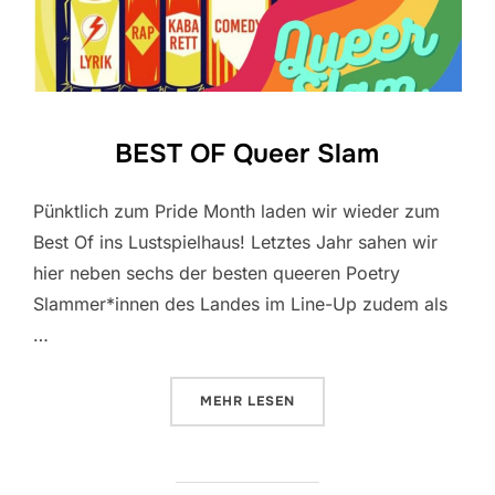
BEST OF Queer Slam
Pünktlich zum Pride Month laden wir wieder zum
Best Of ins Lustspielhaus! Letztes Jahr sahen wir
hier neben sechs der besten queeren Poetry
Slammer*innen des Landes im Line-Up zudem als
…
ÜBER „BEST OF QUEER SLAM“
MEHR
LESEN