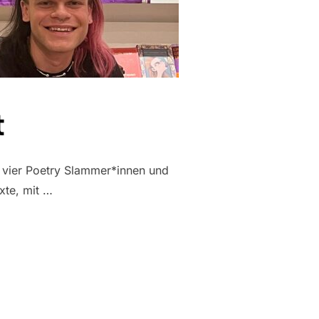
t
e vier Poetry Slammer*innen und
xte, mit …
TT“