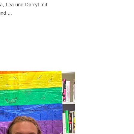
a, Lea und Darryl mit
 und …
ING – QUEER SPECIAL“