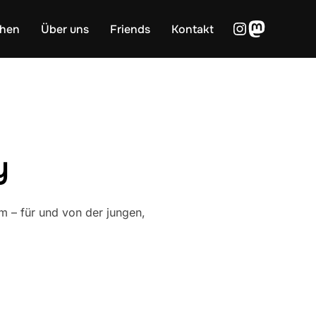
Instagram
Mastod
hen
Über uns
Friends
Kontakt
y
 – für und von der jungen,
Y“