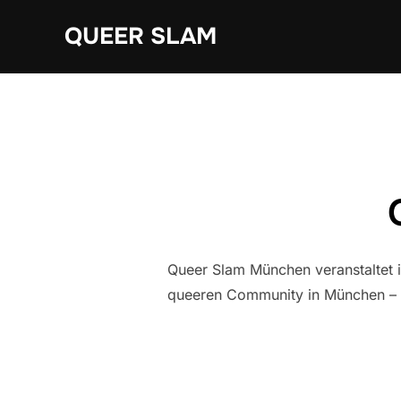
Zum
QUEER SLAM
Inhalt
springen
Queer Slam München veranstaltet 
queeren Community in München – k