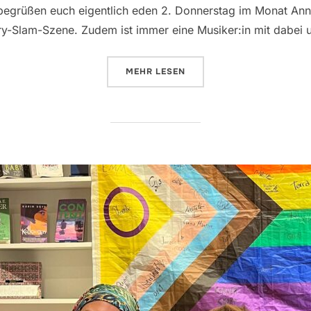
begrüßen euch eigentlich eden 2. Donnerstag im Monat Ann
ry-Slam-Szene. Zudem ist immer eine Musiker:in mit dabei
ÜBER „FEIERABENDBÜHNE FREIS
MEHR
LESEN