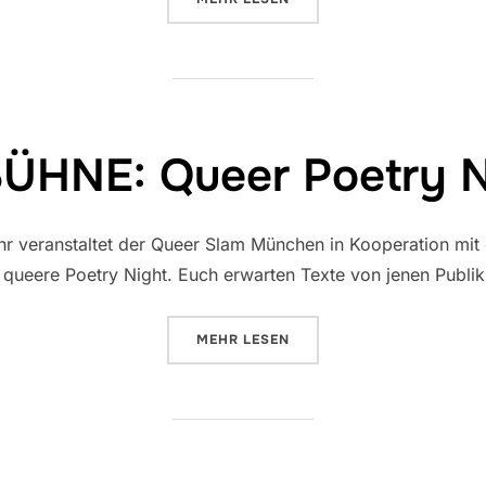
BÜHNE: Queer Poetry N
hr veranstaltet der Queer Slam München in Kooperation mit 
queere Poetry Night. Euch erwarten Texte von jenen Publik
ÜBER „DIEBÜHNE: QUEER POETRY
MEHR
LESEN