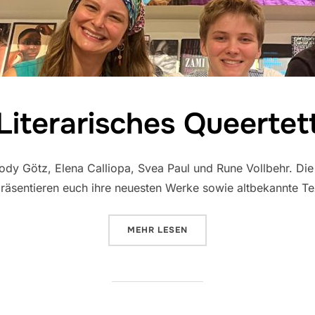
Literarisches Queertet
 Cody Götz, Elena Calliopa, Svea Paul und Rune Vollbehr. Di
äsentieren euch ihre neuesten Werke sowie altbekannte Te
ÜBER „LITERARISCHES QUEERTE
MEHR
LESEN