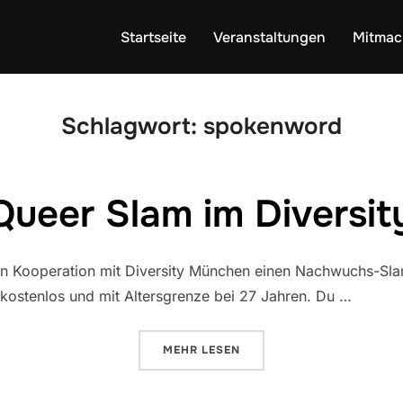
Startseite
Veranstaltungen
Mitmac
Schlagwort:
spokenword
Queer Slam im Diversit
in Kooperation mit Diversity München einen Nachwuchs-Slam
ostenlos und mit Altersgrenze bei 27 Jahren. Du …
ÜBER „QUEER SLAM IM DIVERSIT
MEHR
LESEN