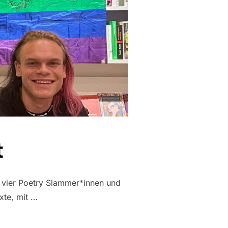
t
e vier Poetry Slammer*innen und
xte, mit …
TT“