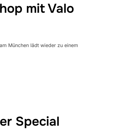
op mit Valo
 Slam München lädt wieder zu einem
AM WORKSHOP MIT VALO CHRISTIANSEN“
er Special