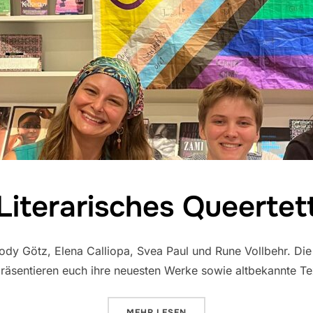
Literarisches Queertet
 Cody Götz, Elena Calliopa, Svea Paul und Rune Vollbehr. Di
äsentieren euch ihre neuesten Werke sowie altbekannte Te
ÜBER „LITERARISCHES QUEERTE
MEHR
LESEN