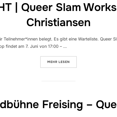
 | Queer Slam Worksh
Christiansen
für Teilnehmer*innen belegt. Es gibt eine Warteliste. Queer
p findet am 7. Juni von 17:00 – …
ÜBER „AUSGEBUCHT | QUEER SL
MEHR
LESEN
dbühne Freising – Que