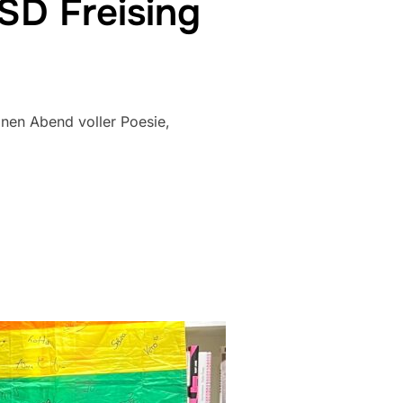
SD Freising
inen Abend voller Poesie,
RS CAFE (CSD FREISING WARM-UP)“