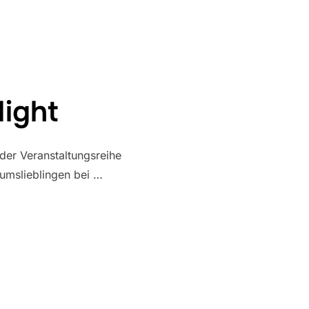
ight
der Veranstaltungsreihe
umslieblingen bei …
 NIGHT“