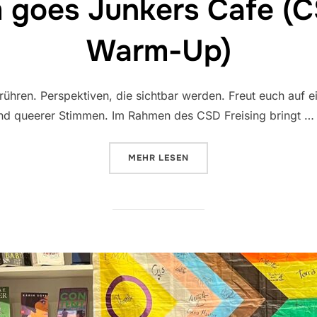
 goes Junkers Cafe (C
Warm-Up)
ühren. Perspektiven, die sichtbar werden. Freut euch auf e
nd queerer Stimmen. Im Rahmen des CSD Freising bringt …
ÜBER „QUEER SLAM GOES JUNKE
MEHR
LESEN